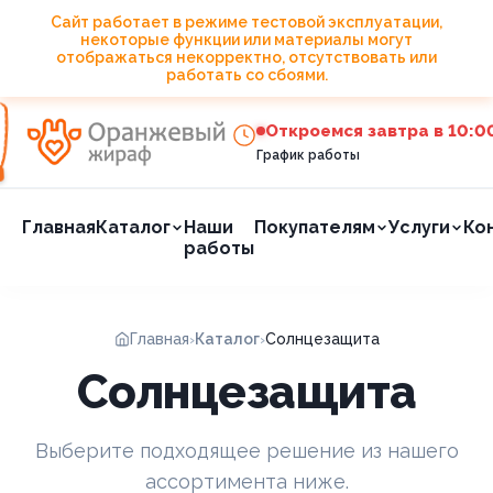
Сайт работает в режиме тестовой эксплуатации,
некоторые функции или материалы могут
Онлайн-расчет стоимости
отображаться некорректно, отсутствовать или
работать со сбоями.
Откроемся завтра в 10:0
График работы
Главная
Каталог
Наши
Покупателям
Услуги
Ко
работы
Главная
Каталог
Солнцезащита
›
›
Жалюзи 
Солнцезащита
Жалюзи 
Выберите подходящее решение из нашего
Рулонны
ассортимента ниже.