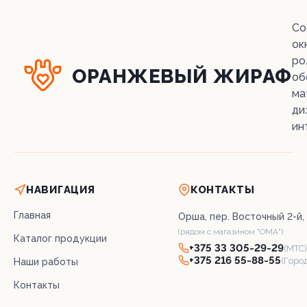
Со
ок
ро
ОРАНЖЕВЫЙ ЖИРАФ
об
ма
ди
ин
НАВИГАЦИЯ
КОНТАКТЫ
Главная
Орша, пер. Восточный 2-й, 
(рядом с магазином "ОМА")
Каталог продукции
+375 33 305-29-29
(МТС)
+375 216 55-88-55
(Горо
Наши работы
Контакты